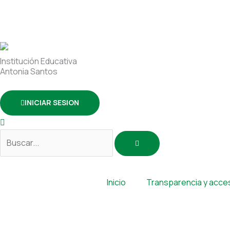
Ir
Buscar
al
por:
contenido
Institución Educativa
Antonia Santos
INICIAR SESION
Inicio
Transparencia y acces