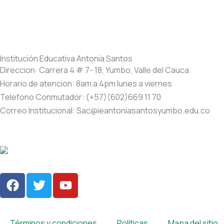
Institución Educativa Antonia Santos
Direccion: Carrera 4 # 7- 18, Yumbo, Valle del Cauca.
Horario de atencion: 8am a 4pm lunes a viernes
Telefono Conmutador: (+57)(602)669 11 70
Correo Institucional: Sac@ieantoniasantosyumbo.edu.co
F
T
Y
a
w
o
c
i
u
e
t
t
Términos y condiciones
Políticas
Mapa del sitio