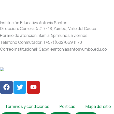
Institución Educativa Antonia Santos
Direccion: Carrera 4 # 7- 18, Yumbo, Valle del Cauca.
Horario de atencion: 8am a 4pm lunes a viernes
Telefono Conmutador: (+57)(602)669 11 70
Correo Institucional: Sac@ieantoniasantosyumbo.edu.co
F
T
Y
a
w
o
c
i
u
e
t
t
Términos y condiciones
Políticas
Mapa del sitio
b
t
u