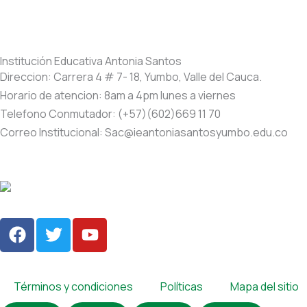
Institución Educativa Antonia Santos
Direccion: Carrera 4 # 7- 18, Yumbo, Valle del Cauca.
Horario de atencion: 8am a 4pm lunes a viernes
Telefono Conmutador: (+57)(602)669 11 70
Correo Institucional: Sac@ieantoniasantosyumbo.edu.co
F
T
Y
a
w
o
c
i
u
e
t
t
Términos y condiciones
Políticas
Mapa del sitio
b
t
u